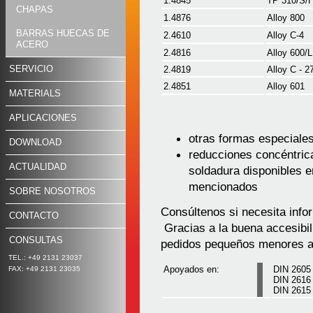
1.4845
TP 310/S/
CHAPAS
1.4876
Alloy 800
BARRAS HUECAS DE
2.4610
Alloy C-4
ACERO
2.4816
Alloy 600/L
SERVICIO
2.4819
Alloy C - 2
2.4851
Alloy 601
MATERIALS
APLICACIONES
otras formas especiale
DOWNLOAD
reducciones concéntric
ACTUALIDAD
soldadura disponibles e
mencionados
SOBRE NOSOTROS
Consúltenos si necesita info
CONTACTO
Gracias a la buena accesibil
CONSULTAS
pedidos pequeños menores a
TEL.: +49 2131 23037
Apoyados en:
DIN 2605
FAX: +49 2131 23035
DIN 2616
DIN 2615