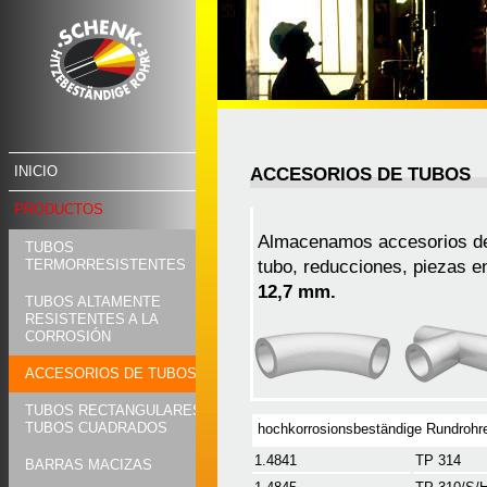
INICIO
ACCESORIOS DE TUBOS
PRODUCTOS
Almacenamos accesorios de
TUBOS
tubo, reducciones, piezas e
TERMORRESISTENTES
12,7 mm.
TUBOS ALTAMENTE
RESISTENTES A LA
CORROSIÓN
ACCESORIOS DE TUBOS
TUBOS RECTANGULARES,
TUBOS CUADRADOS
hochkorrosionsbeständige Rundrohr
1.4841
TP 314
BARRAS MACIZAS