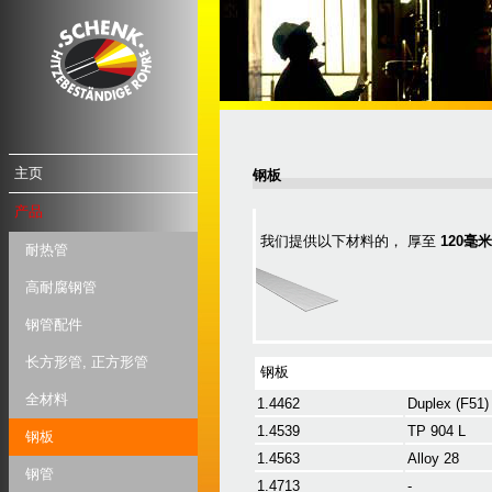
主页
钢板
产品
我们提供以下材料的， 厚至
120毫
耐热管
高耐腐钢管
钢管配件
长方形管, 正方形管
钢板
全材料
1.4462
Duplex (F51)
1.4539
TP 904 L
钢板
1.4563
Alloy 28
钢管
1.4713
-