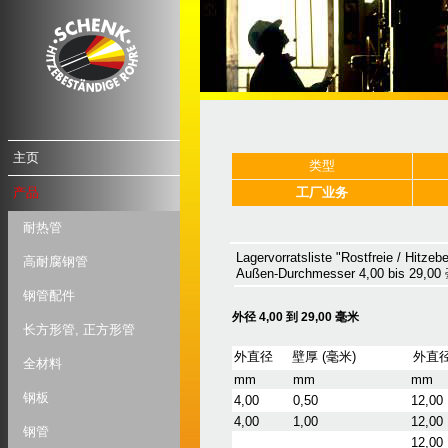
主页
类型
产品
工厂业务
耐热管
Lagervorratsliste "Rostfreie / Hitze
高耐腐钢管
Außen-Durchmesser 4,00 bis 29,0
钢管配件
外径 4,00 到 29,00 毫米
长方形管, 正方形管
外直径
壁厚 (毫米)
外直
全材料
mm
mm
mm
钢板
4,00
0,50
12,00
4,00
1,00
12,00
钢管
12,00